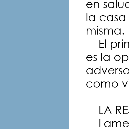
en salud
la casa 
misma.
El prim
es la o
adverso
como vi
LA RE
Lamen