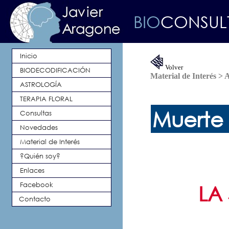
BIO
CONSU
Inicio
Volver
BIODECODIFICACIÓN
Material de Interés > 
ASTROLOGÍA
TERAPIA FLORAL
Muerte 
Consultas
Novedades
Material de Interés
?Quién soy?
Enlaces
Facebook
LA
Contacto