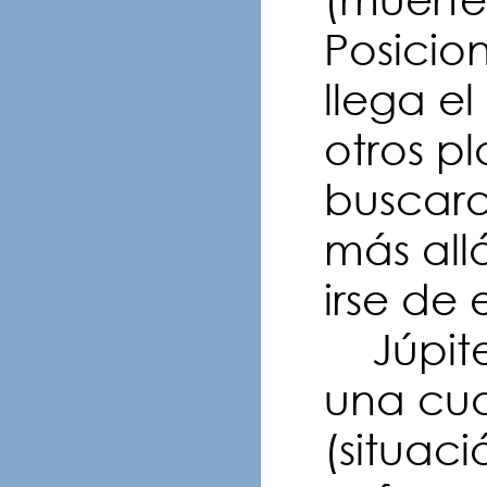
Posicio
llega e
otros p
buscara
más all
irse de
Júpite
una cu
(situac