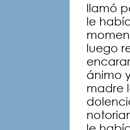
llamó p
le había
moment
luego r
encarar
ánimo y
madre l
dolenci
notori
le habí