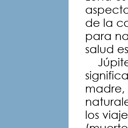
aspecto
de la c
para na
salud es
Júpiter
signific
madre,
natural
los viaj
(muerte,