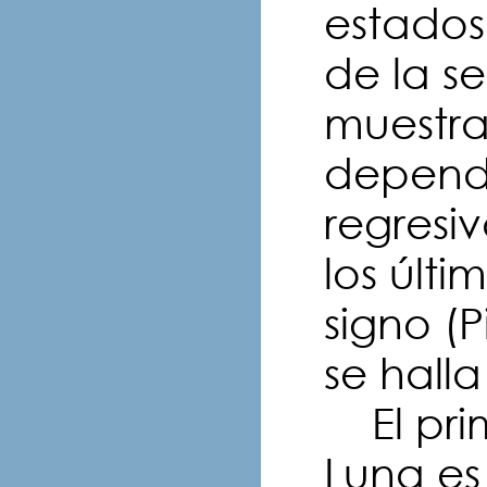
estado
de la s
muestr
dependi
regresiv
los últi
signo (P
se halla
El prim
Luna es