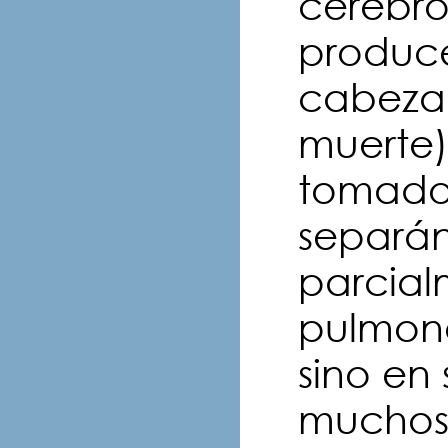
cerebro
produce
cabeza 
muerte)
tomados
separán
parcial
pulmone
sino en
muchos 