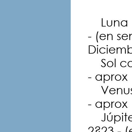
Luna o
- (en s
Diciem
Sol co
- aprox
Venus 
- aprox
Júpiter
2?23 - 