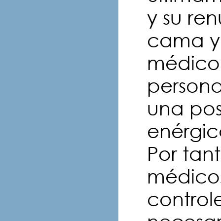
y su ren
cama y 
médico 
persona
una po
enérgic
Por tan
médicos
controle