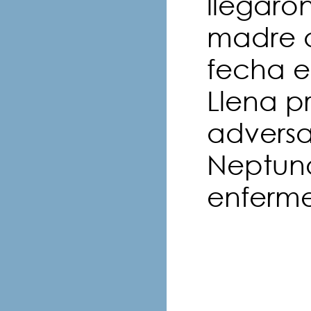
llegaron
madre d
fecha e
Llena p
adversa
Neptuno
enferme