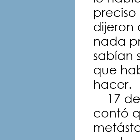
preciso 
dijeron
nada p
sabían 
que ha
hacer.
17 de 
contó q
metásta