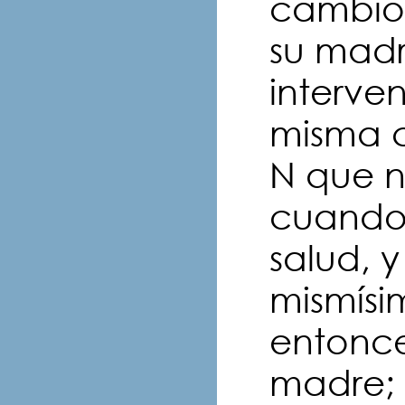
cambios
su madr
interve
misma 
N que n
cuando 
salud, 
mismísi
entonce
madre; 