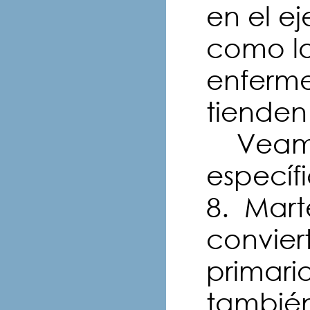
en el e
como la 
enferm
tienden
Veamos
específi
8. Mart
conviert
primari
también