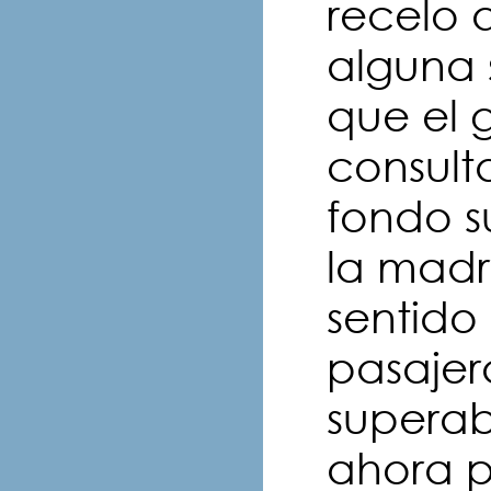
recelo 
alguna 
que el 
consult
fondo s
la madr
sentido
pasajer
superabl
ahora p