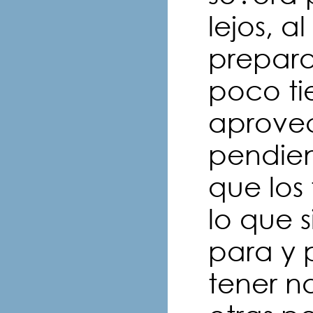
lejos, a
prepar
poco ti
aprovec
pendien
que los
lo que 
para y 
tener n