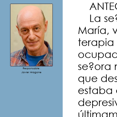
ANTEC
La se?
María, v
terapia
ocupad
se?ora 
Responsable:
Javier Aragone
que des
estaba 
depresi
últimam