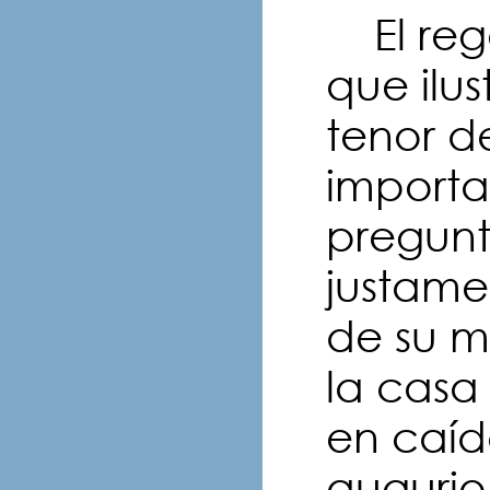
El rege
que ilus
tenor d
importa
pregunt
justamen
de su m
la casa 
en caíd
augurio