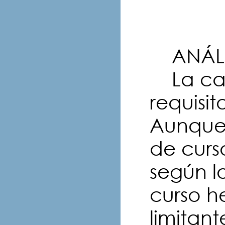
ANÁLI
La car
requisi
Aunque 
de curso
según lo
curso he
limitan