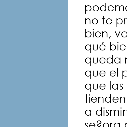
podemos
no te p
bien, va
qué bie
queda 
que el 
que las
tienden
a dismi
se?ora 