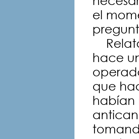
necesar
el mome
pregunt
Relata
hace un
operad
que hac
habían 
antican
tomando