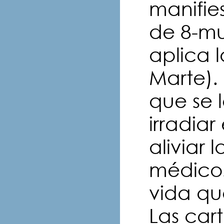
manifie
de 8-mu
aplica 
Marte).
que se l
irradiar
aliviar 
médicos
vida q
Las car