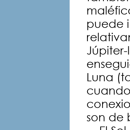
maléfico
puede i
relativ
Júpiter-
ensegui
Luna (t
cuando 
conexio
son de 