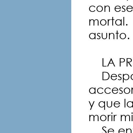
con ese
mortal. 
asunto.
LA PR
Despoj
accesor
y que l
morir m
Se ent