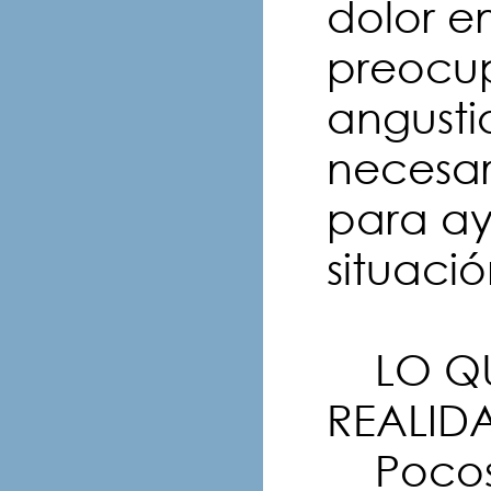
dolor e
preocup
angusti
necesar
para ay
situació
LO QU
REALID
Pocos 