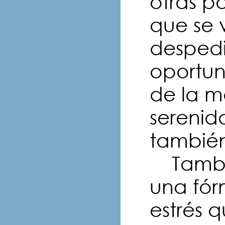
otras p
que se
despedi
oportun
de la m
serenid
también
Tambié
una fór
estrés q