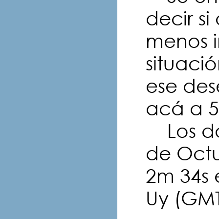
decir s
menos i
situació
ese dese
acá a 5
Los dat
de Octu
2m 34s 
Uy (GMT