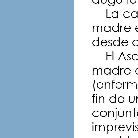
La casa
madre e
desde al
El Asce
madre e
(enferm
fin de u
conjunt
imprevi