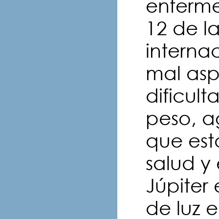
enferme
12 de l
interna
mal asp
dificul
peso, a
que est
salud 
Júpiter
de luz 