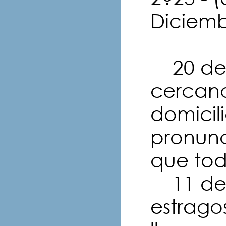
Diciem
20 de D
cercano
domicil
pronun
que tod
11 de 
estrago