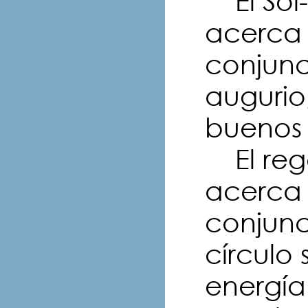
El Sol-
acerca 
conjun
augurio
buenos 
El rege
acerca 
conjunc
círculo
energía