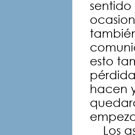
sentido
ocasio
también
comunic
esto tam
pérdida
hacen 
quedara
empezar
Los asp