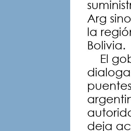
suminist
Arg sino
la regi
Bolivia.
El gob
dialoga
puentes
argenti
autorida
deja a