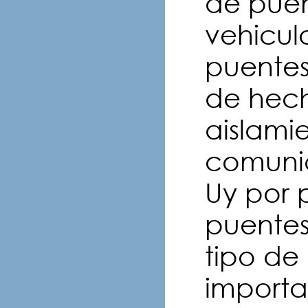
de puen
vehicula
puentes
de hech
aislami
comunic
Uy por 
puentes
tipo de
importac