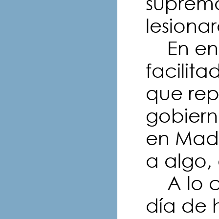
suprema
lesionar
En ener
facilit
que rep
gobiern
en Madr
a algo,
A lo cu
día de 