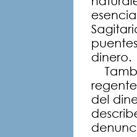
natural
esencial
Sagitari
puentes
dinero.
Tambié
regente
del din
describ
denunci