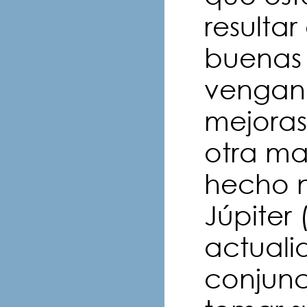
resulta
buenas
vengan 
mejoras
otra ma
hecho 
Júpiter 
actuali
conjunc