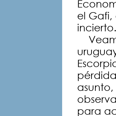
Economí
el Gafi
incierto
Veamos
uruguay
Escorpi
pérdidas
asunto,
observa
para ac