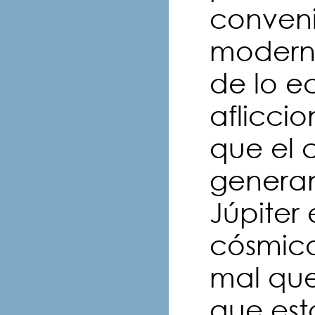
conveni
moderno
de lo e
aflicci
que el c
generan
Júpiter
cósmico
mal que
que es