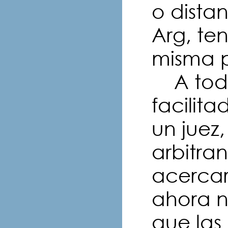
o dista
Arg, te
misma 
A todo 
facilit
un juez
arbitra
acercar
ahora n
que las