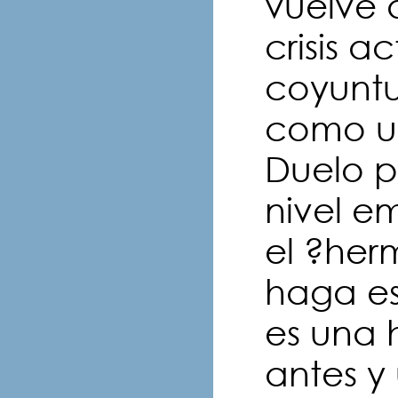
vuelve a
crisis ac
coyuntur
como u
Duelo 
nivel e
el ?her
haga es
es una 
antes y