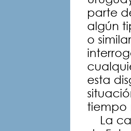
parte d
algún t
o simila
interro
cualqui
esta di
situaci
tiempo 
La cart