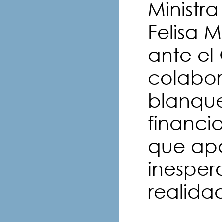
Ministr
Felisa 
ante el
colabor
blanque
financi
que apa
inesper
realida