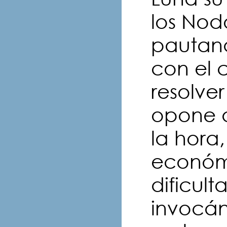
los Nodo
pautand
con el
resolve
opone a
la hora
económi
dificul
invocá