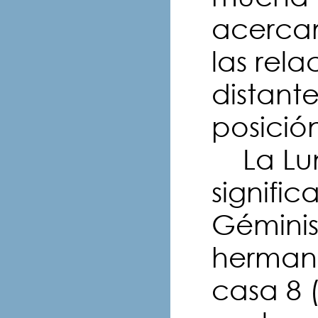
acercam
las rela
distant
posició
La Lun
signific
Géminis
hermano
casa 8 (