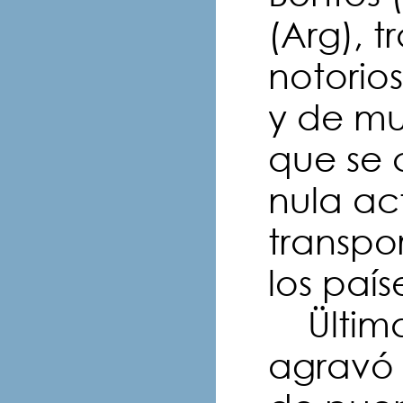
(Arg), 
notorio
y de mu
que se 
nula ac
transpo
los país
Ültimam
agravó 