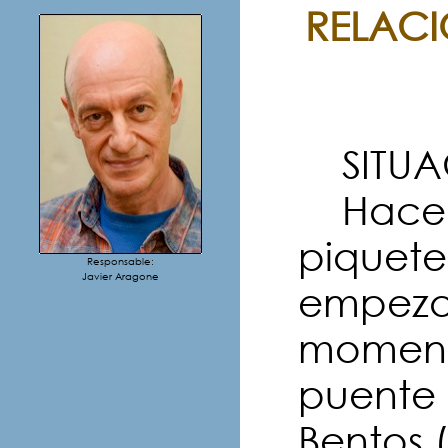
RELACI
SITUAC
Hace m
piquete
Responsable:
Javier Aragone
empezar
momento
puente 
Bentos 