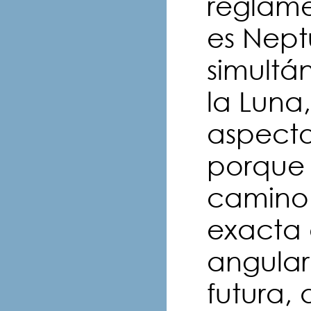
reglame
es Nept
simultá
la Luna
aspecto
porque 
camino 
exacta 
angulare
futura,