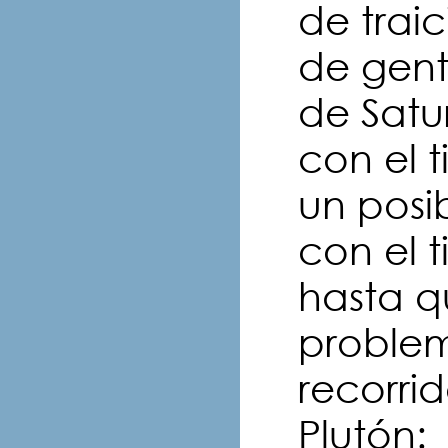
de trai
de gente
de Satu
con el 
un posib
con el 
hasta q
problem
recorri
Plutón: f