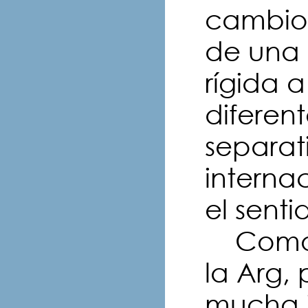
cambio 
de una 
rígida 
diferent
separati
interna
el senti
Como M
la Arg, 
mucha 