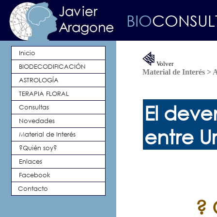
BIO
CONSU
Inicio
Volver
BIODECODIFICACIÓN
Material de Interés > 
ASTROLOGÍA
TERAPIA FLORAL
El deven
Consultas
Novedades
entre U
Material de Interés
?Quién soy?
Enlaces
Facebook
Contacto
? 