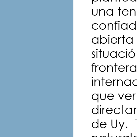
una ten
confiad
abierta
situaci
frontera
interna
que ver
directa
de Uy. 