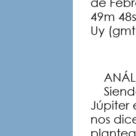
de Febr
49m 48s
Uy (gmt
ANÁLI
Siendo 
Júpiter 
nos dic
plantea