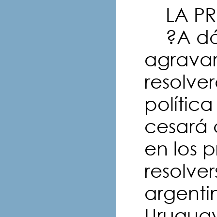
LA PR
?A dón
agravará
resolve
política
cesará 
en los 
resolve
argenti
Uruguay