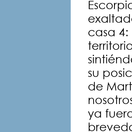
Escorpi
exaltad
casa 4:
territor
sintiénd
su posi
de Mart
nosotros
ya fuer
breveda