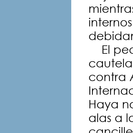
mientra
internos
debidam
El ped
cautela
contra 
Interna
Haya no 
alas a l
cancill