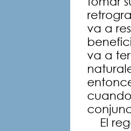
tomar s
retrogr
va a re
benefic
va a te
natural
entonce
cuando 
conjun
El rege