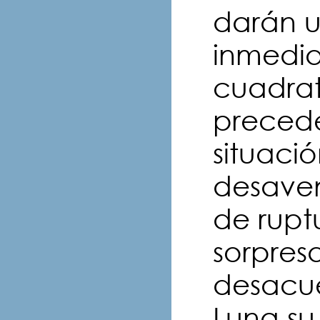
darán u
inmedia
cuadrat
precede
situació
desave
de rupt
sorpres
desacue
Luna s