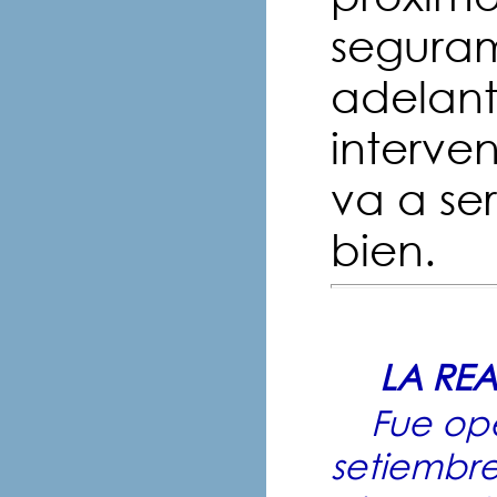
seguram
adelant
interve
va a ser
bien.
LA REA
Fue oper
setiembre