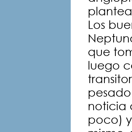
plantea
Los bue
Neptuno
que tom
luego c
transito
pesado 
noticia
poco) y