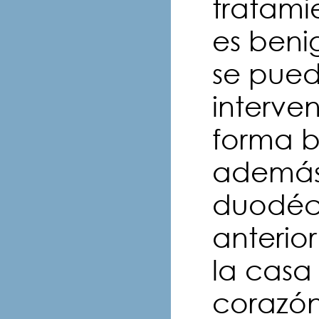
tratami
es beni
se pued
interve
forma 
además 
duodéci
anterio
la casa
corazón