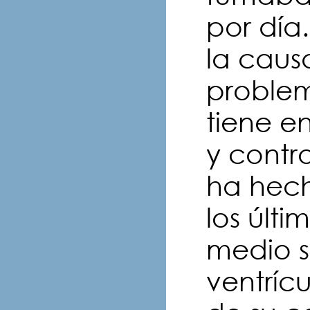
por día
la caus
proble
tiene e
y contr
ha hech
los últi
medio 
ventríc