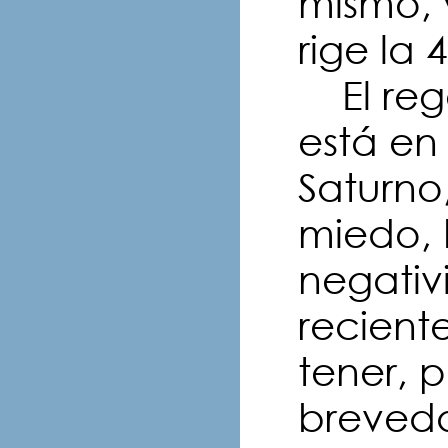
mismo, y
rige la 4
El rege
está en
Saturno,
miedo, 
negativ
recien
tener, 
breved