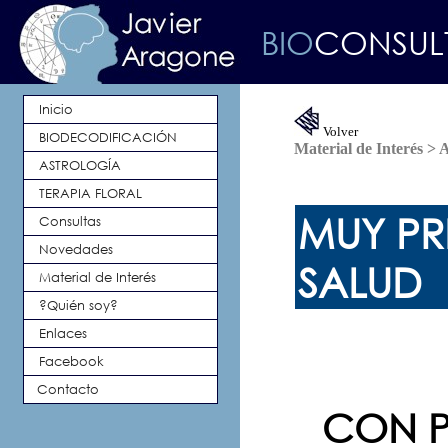
BIO
CONSU
Inicio
Volver
BIODECODIFICACIÓN
Material de Interés > 
ASTROLOGÍA
TERAPIA FLORAL
MUY P
Consultas
Novedades
SALUD
Material de Interés
?Quién soy?
Enlaces
Facebook
Contacto
CON 