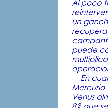
Al poco 
reinterve
un gancho
recuperac
campante
puede con
multiplica
operacion
En cuant
Mercurio
Venus alm
8? que s