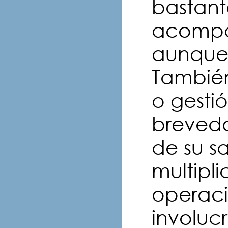
bastant
acompa?
aunque
También
o gesti
breveda
de su s
multipli
operaci
involucr