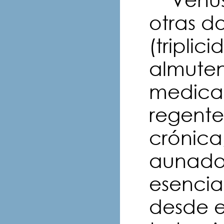
otras d
(triplic
almuten
medica
regente
crónica
aunado 
esencia
desde el