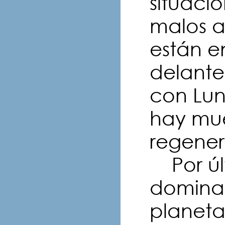
situaci
malos a
están e
delante
con Lun
hay mue
regener
Por últ
dominan
planetas