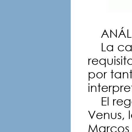
ANÁLI
La car
requisit
por tan
interpr
El rege
Venus, l
Marcos 