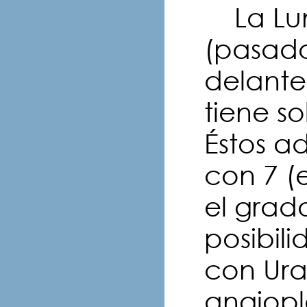
La Lun
(pasado
delante
tiene s
Éstos a
con 7 (
el grad
posibili
con Ura
angiopl