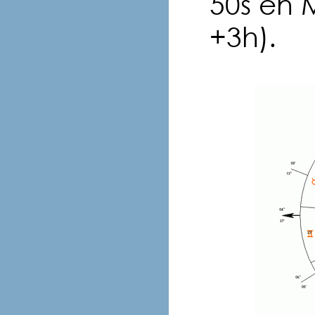
50s en 
+3h).