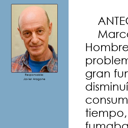
ANTEC
Marcos
Hombre 
problem
gran fu
Responsable:
Javier Aragone
disminu
consum
tiempo
fumaba 