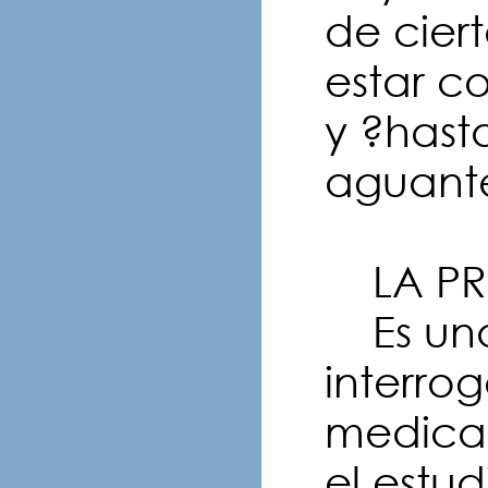
de cier
estar 
y ?hast
aguante
LA PR
Es una
interro
medicac
el estud