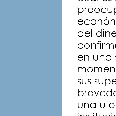
preocu
económi
del din
confirm
en una 
momento
sus supe
brevedad
una u o