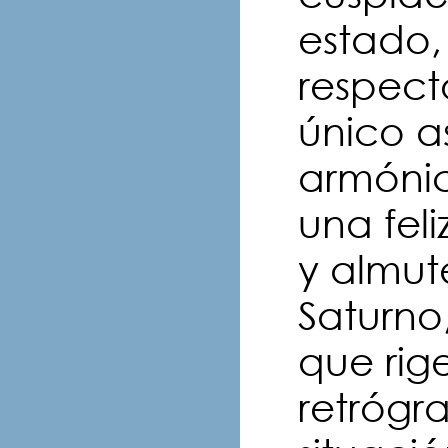
estado,
respect
único a
armónic
una feli
y almute
Saturno
que rig
retrógr