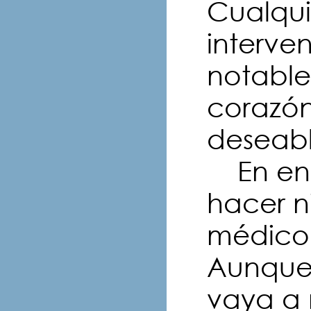
Cualqu
interve
notable
corazón
deseabl
En en 
hacer n
médico
Aunque 
vaya a m