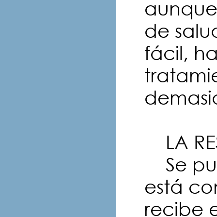
aunque 
de salu
fácil, 
tratami
demasid
LA RE
Se pue
está co
recibe 