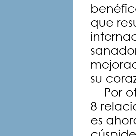
benéfic
que res
interna
sanado
mejorad
su cora
Por otr
8 relac
es ahor
cúspide