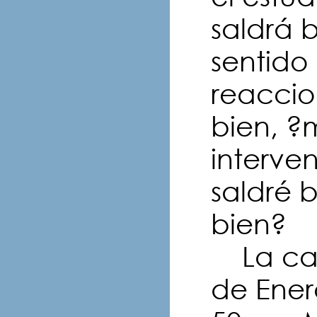
saldrá b
sentido
reaccion
bien, ?
interve
saldré 
bien?
La cart
de Ener