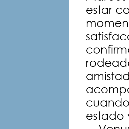
estar c
moment
satisfac
confirm
rodeado
amistad
acompa?
cuando 
estado 
Venus 