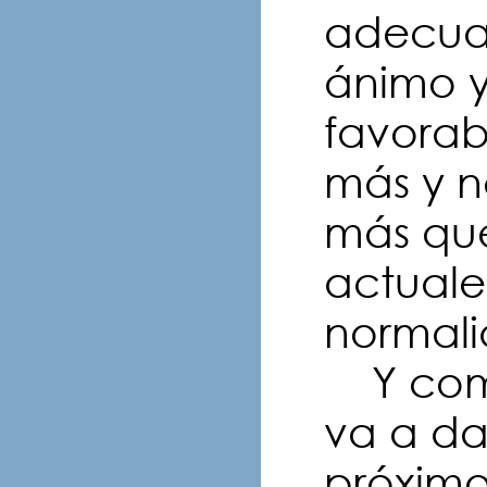
adecuad
ánimo y
favorab
más y n
más que
actual
normali
Y como
va a da
próximo