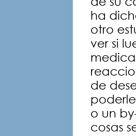
de su c
ha dich
otro est
ver si l
medicac
reaccio
de dese
poderle
o un by
cosas s