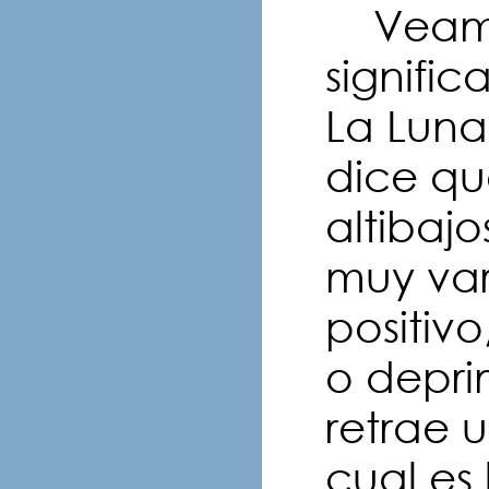
Veamos
signifi
La Luna
dice qu
altibaj
muy var
positiv
o deprim
retrae 
cual es