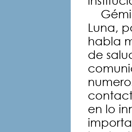
instituc
Géminis
Luna, p
habla m
de salu
comuni
numeros
contac
en lo i
importa