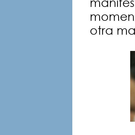
manifes
momento
otra m