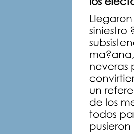
los elect
Llegaron
siniestro
subsiste
ma?ana, 
neveras 
convirti
un refer
de los me
todos par
pusieron 