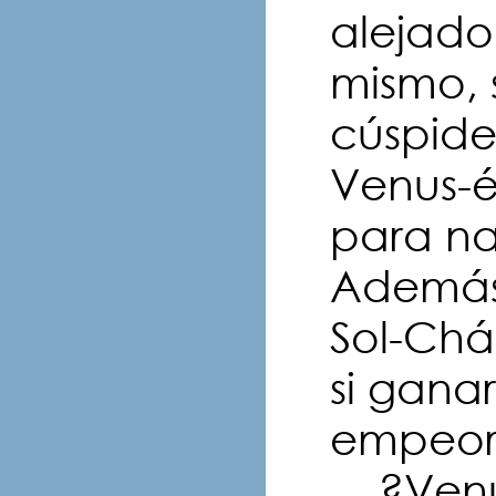
alejado 
mismo, 
cúspide
Venus-é
para na
Además 
Sol-Cháv
si ganar
empeor
?Venus-