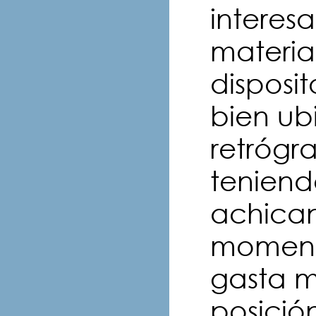
interes
materi
disposi
bien u
retrógr
teniendo
achican
momento
gasta 
posició