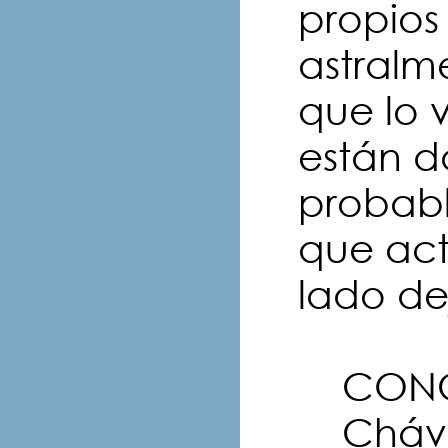
propios
astralm
que lo 
están d
probabl
que act
lado de
CONC
Chávez