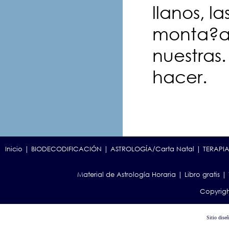
llanos, l
monta?as
nuestras
hacer.
Inicio
|
BIODECODIFICACIÓN
|
ASTROLOGÍA/Carta Natal
|
TERAPIA
Material de Astrología Horaria
|
Libro gratis
|
Copyrigh
Sitio dise