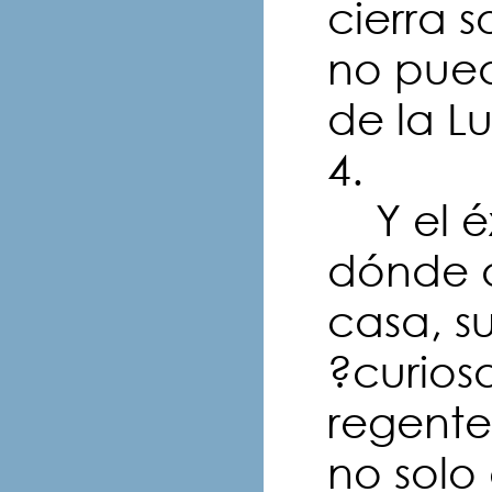
cierra 
no puede
de la L
4.
Y el éx
dónde 
casa, s
?curios
regente
no solo 