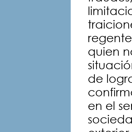
limitac
traicion
regente
quien no
situaci
de logra
confirm
en el se
socieda