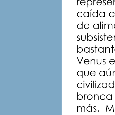
represe
caída e
de alim
subsist
bastant
Venus e
que aún
civiliz
bronca 
más. Ma