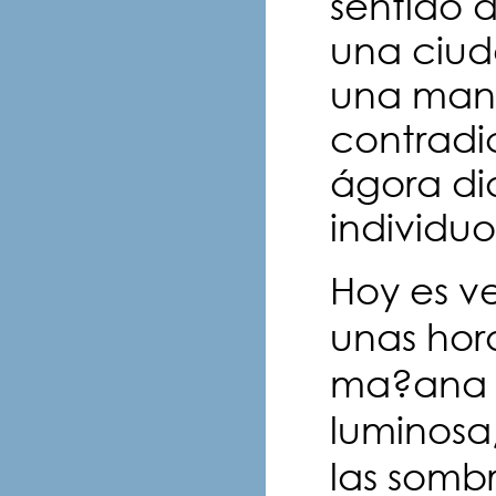
sentido d
una ciuda
una mane
contradic
ágora dia
individuo
Hoy es vei
unas hor
ma?ana d
luminosa
las sombr