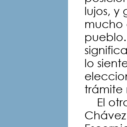
lujos, 
mucho 
pueblo.
signific
lo sient
eleccio
trámite
El otro
Chávez 