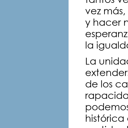
vez más,
y hacer n
esperanz
la iguald
La unida
extenders
de los ca
rapacidad
podemos 
históric