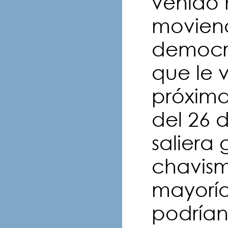
venido 
moviend
democra
que le 
próxima
del 26 
saliera 
chavism
mayoría 
podrían