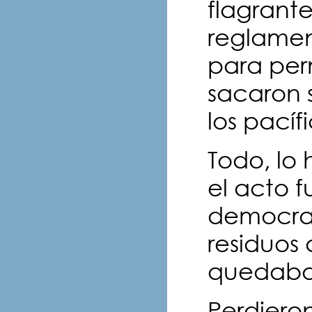
flagrant
reglamen
para perm
sacaron 
los pací
Todo, lo 
el acto 
democrac
residuos 
quedaba.
Perdiero