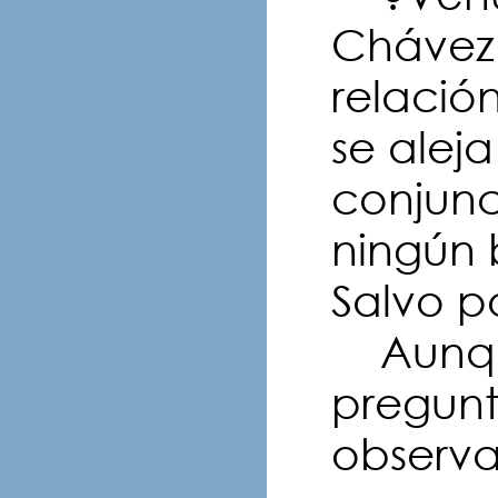
Chávez
relación
se aleja
conjunc
ningún 
Salvo p
Aunque
pregun
observa