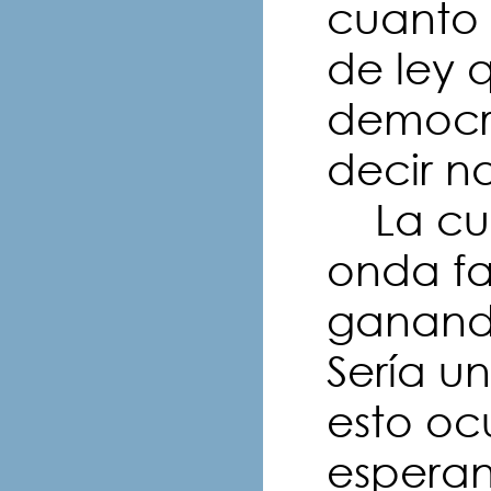
cuanto
de ley 
democr
decir n
La cues
onda fa
ganando
Sería u
esto oc
esperan