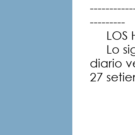
-----------
---------
LOS H
Lo sig
diario 
27 seti