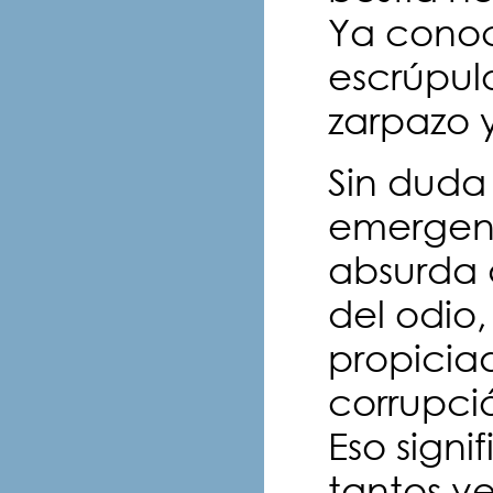
Ya conoc
escrúpulo
zarpazo 
Sin duda 
emergent
absurda 
del odio,
propiciad
corrupció
Eso signi
tantos v