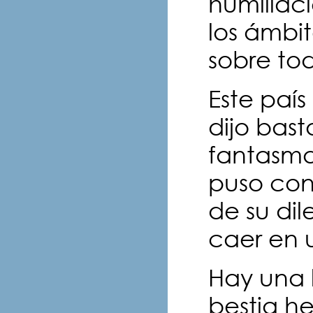
humillac
los ámbit
sobre tod
Este país
dijo bas
fantasma
puso con
de su dil
caer en u
Hay una 
bestia he