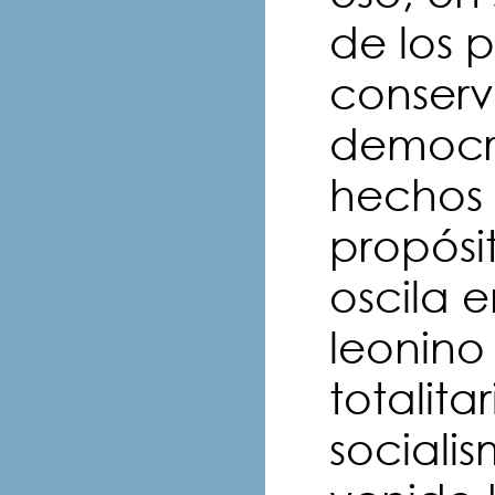
de los 
conser
democrá
hechos 
propósi
oscila 
leonino
totalit
sociali