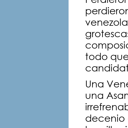
perdieron
venezolan
grotesca
composic
todo que
candidat
Una Venez
una Asam
irrefrena
decenio 