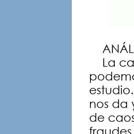
ANÁLI
La cart
podemo
estudio
nos da 
de caos
fraudes