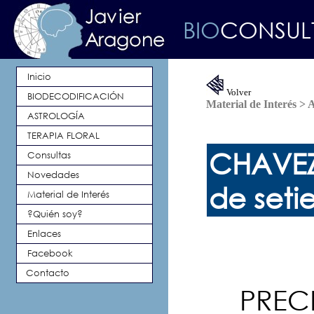
BIO
CONSU
Inicio
Volver
BIODECODIFICACIÓN
Material de Interés > 
ASTROLOGÍA
TERAPIA FLORAL
CHAVEZ 
Consultas
Novedades
de seti
Material de Interés
?Quién soy?
Enlaces
Facebook
Contacto
PRECE