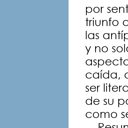
por sen
triunfo
las ant
y no so
aspecto
caída, 
ser lite
de su po
como se
Resumi