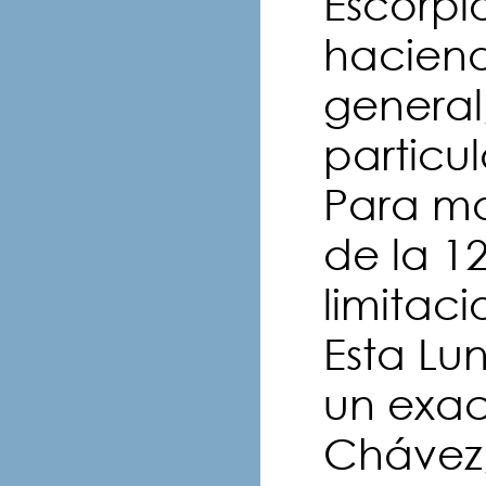
Escorpio
hacien
general,
particul
Para ma
de la 12
limitaci
Esta Lu
un exact
Chávez,