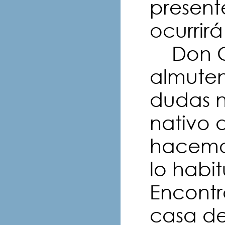
present
ocurrirá
Don Ch
almuten
dudas n
nativo 
hacemos
lo habi
Encontr
casa de