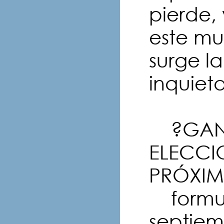
pierde,
este mu
surge l
inquieta
?GANA
ELECCIO
PRÓXIM
formul
septiem